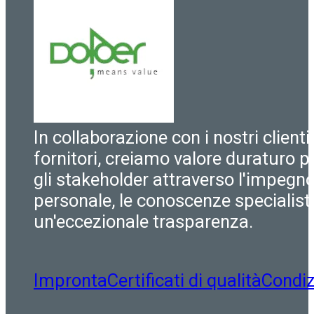
In collaborazione con i nostri clienti
fornitori, creiamo valore duraturo pe
gli stakeholder attraverso l'impegn
personale, le conoscenze specialist
un'eccezionale trasparenza.
Impronta
Certificati di qualità
Condiz