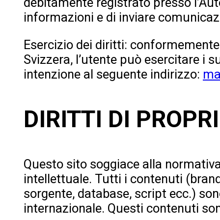
debitamente registrato presso l’Autor
informazioni e di inviare comunicazi
Esercizio dei diritti: conformemente a
Svizzera, l’utente può esercitare i s
intenzione al seguente indirizzo:
ma
DIRITTI DI PROP
Questo sito soggiace alla normativa 
intellettuale. Tutti i contenuti (bran
sorgente, database, script ecc.) sono 
internazionale. Questi contenuti son