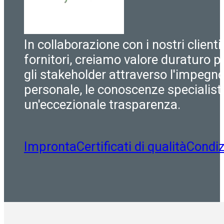
In collaborazione con i nostri clienti
fornitori, creiamo valore duraturo pe
gli stakeholder attraverso l'impegn
personale, le conoscenze specialist
un'eccezionale trasparenza.
Impronta
Certificati di qualità
Condiz