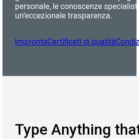
personale, le conoscenze specialist
un'eccezionale trasparenza.
Impronta
Certificati di qualità
Condiz
Type Anything that