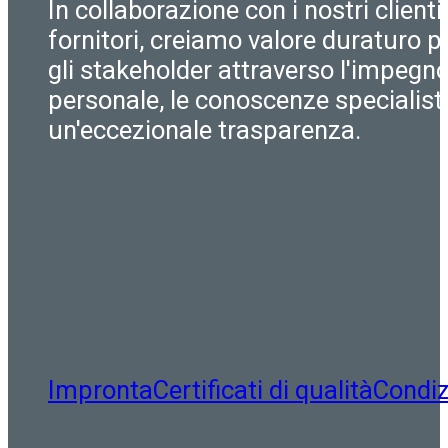
In collaborazione con i nostri clienti
fornitori, creiamo valore duraturo pe
gli stakeholder attraverso l'impegn
personale, le conoscenze specialist
un'eccezionale trasparenza.
Impronta
Certificati di qualità
Condiz