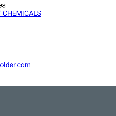
es
Y CHEMICALS
older.com