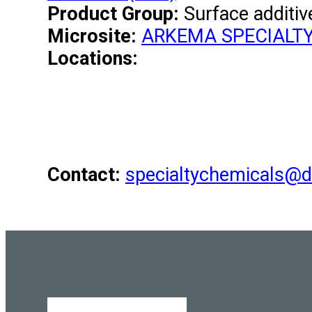
Product Group:
Surface additiv
Microsite:
ARKEMA SPECIALT
Locations:
Contact:
specialtychemicals@d