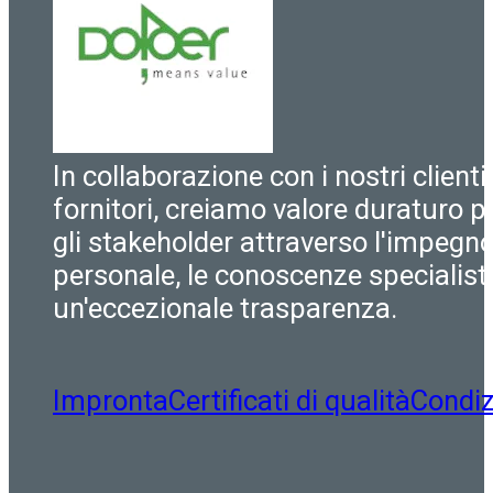
In collaborazione con i nostri clienti
fornitori, creiamo valore duraturo pe
gli stakeholder attraverso l'impegn
personale, le conoscenze specialist
un'eccezionale trasparenza.
Impronta
Certificati di qualità
Condiz