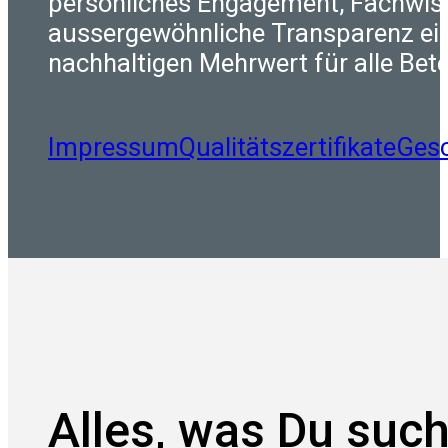
persönliches Engagement, Fachwis
aussergewöhnliche Transparenz ei
nachhaltigen Mehrwert für alle Betei
Impressum
Qualitätszertifikate
Ges
Alles, was Du such