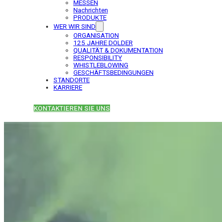
MESSEN
Nachrichten
PRODUKTE
WER WIR SIND
ORGANISATION
125 JAHRE DOLDER
QUALITÄT & DOKUMENTATION
RESPONSIBILITY
WHISTLEBLOWING
GESCHÄFTSBEDINGUNGEN
STANDORTE
KARRIERE
KONTAKTIEREN SIE UNS