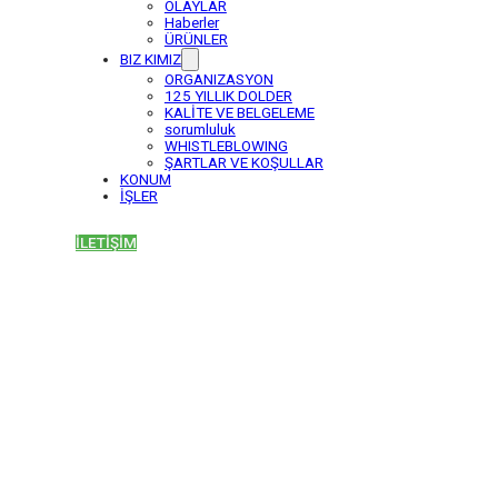
OLAYLAR
Haberler
ÜRÜNLER
BIZ KIMIZ
ORGANIZASYON
125 YILLIK DOLDER
KALİTE VE BELGELEME
sorumluluk
WHISTLEBLOWING
ŞARTLAR VE KOŞULLAR
KONUM
İŞLER
İLETİŞİM