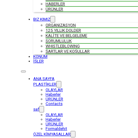
HABERLER
ÜRÜNLER
BIZ KIMIZ
ORGANIZASYON
125 YILLIK DOLDER
KALİTE VE BELGELEME
SORUMLULUK
WHISTLEBLOWING
ŞARTLAR VE KOŞULLAR
KONUM
İŞLER
ANA SAYFA
PLASTİKLER
OLAYLAR
Haberler
ÜRÜNLER
Contacts
saf
OLAYLAR
Haberler
ÜRÜNLER
Formaldehit
ÖZEL KİMYASALLAR