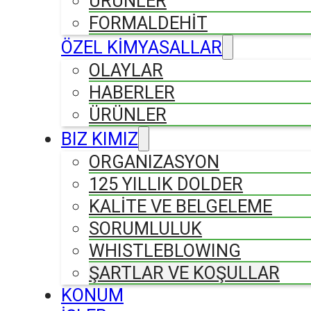
ÜRÜNLER
FORMALDEHIT
ÖZEL KİMYASALLAR
OLAYLAR
HABERLER
ÜRÜNLER
BIZ KIMIZ
ORGANIZASYON
125 YILLIK DOLDER
KALİTE VE BELGELEME
SORUMLULUK
WHISTLEBLOWING
ŞARTLAR VE KOŞULLAR
KONUM