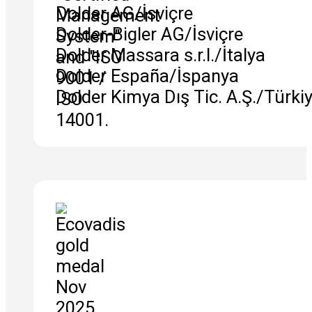
Dolder AG/İsviçre
Dolder-Bigler AG/İsviçre
Dolder Massara s.r.l./İtalya
Dolder España/İspanya
Dolder Kimya Dış Tic. A.Ş./Türki