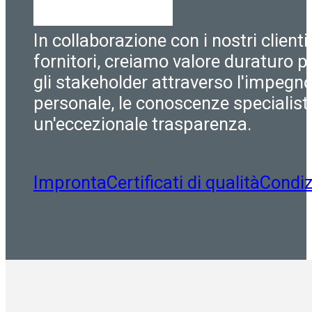
In collaborazione con i nostri clienti
fornitori, creiamo valore duraturo pe
gli stakeholder attraverso l'impegn
personale, le conoscenze specialist
un'eccezionale trasparenza.
Impronta
Certificati di qualità
Condiz