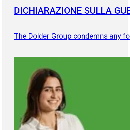
DICHIARAZIONE SULLA GU
The Dolder Group condemns any for