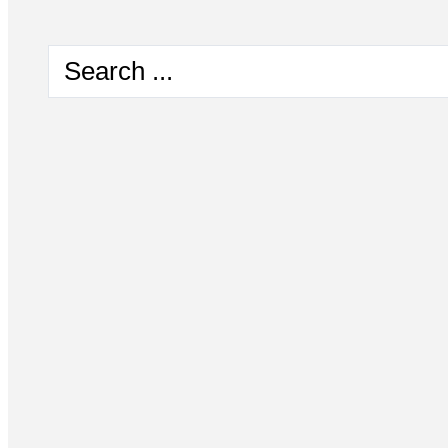
Search
...