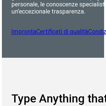
personale, le conoscenze specialist
un'eccezionale trasparenza.
Impronta
Certificati di qualità
Condiz
Type Anything that