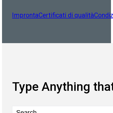
Impronta
Certificati di qualità
Condiz
Type Anything that
Search