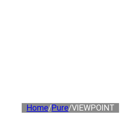
Home
/
Pure
/
VIEWPOINT