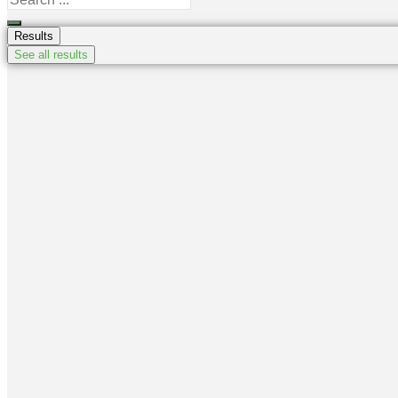
...
Results
See all results