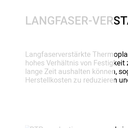
LANGFASER-VERS
Langfaserverstärkte Thermoplas
hohes Verhältnis von Festigkeit
lange Zeit aushalten können, s
Herstellkosten zu reduzieren un