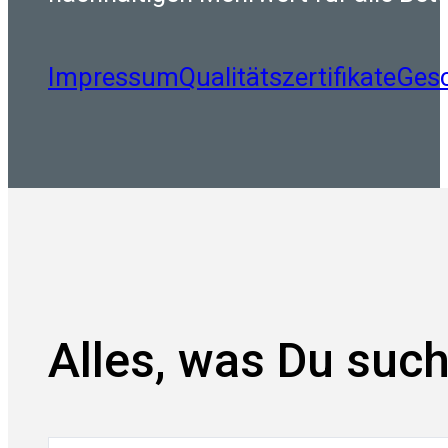
Impressum
Qualitätszertifikate
Ges
Alles, was Du such