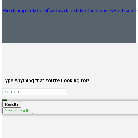
Pie de imprenta
Certificados de calidad
Condiciones
Política de
Type Anything that You're Looking for!
Search
...
Results
See all results