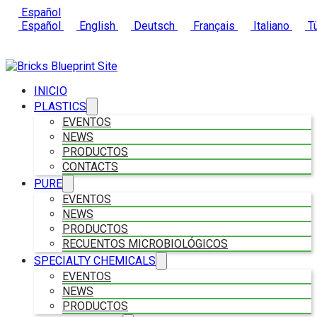
Español
Español
English
Deutsch
Français
Italiano
Tü
INICIO
PLASTICS
EVENTOS
NEWS
PRODUCTOS
CONTACTS
PURE
EVENTOS
NEWS
PRODUCTOS
RECUENTOS MICROBIOLÓGICOS
SPECIALTY CHEMICALS
EVENTOS
NEWS
PRODUCTOS