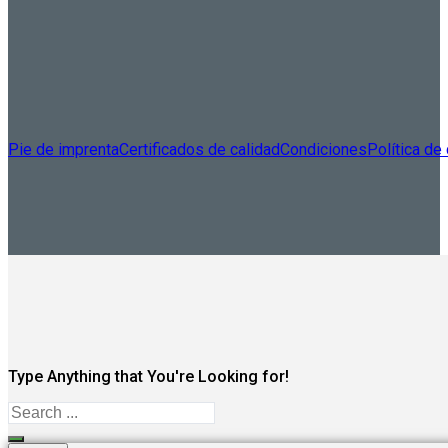
Pie de imprenta
Certificados de calidad
Condiciones
Política de
Type Anything that You're Looking for!
Search
...