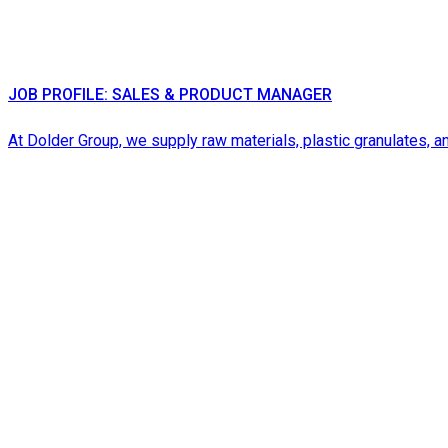
JOB PROFILE: SALES & PRODUCT MANAGER
At Dolder Group, we supply raw materials, plastic granulates, an