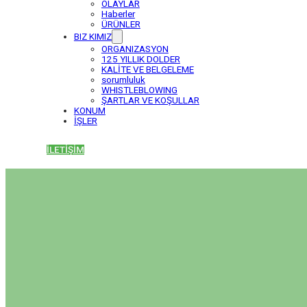
OLAYLAR
Haberler
ÜRÜNLER
BIZ KIMIZ
ORGANIZASYON
125 YILLIK DOLDER
KALİTE VE BELGELEME
sorumluluk
WHISTLEBLOWING
ŞARTLAR VE KOŞULLAR
KONUM
İŞLER
İLETİŞİM
Ready to Improve