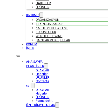
HABERLER
ÜRÜNLER
BIZ KIMIZ
ORGANIZASYON
125 YILLIK DOLDER
KALİTE VE BELGELEME
SORUMLULUK
WHISTLEBLOWING
ŞARTLAR VE KOŞULLAR
KONUM
İŞLER
ANA SAYFA
PLASTİKLER
OLAYLAR
Haberler
ÜRÜNLER
Contacts
saf
OLAYLAR
Haberler
ÜRÜNLER
Formaldehit
ÖZEL KİMYASALLAR