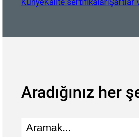
Künye
Kalite sertifikaları
Şartlar 
Aradığınız her şe
Aramak...