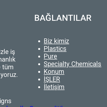
BAĞLANTILAR
Biz kimiz
Plastics
zle iş
Pure
zmanlık
Specialty Chemicals
le tüm
Konum
ıyoruz.
İŞLER
İletişim
igns