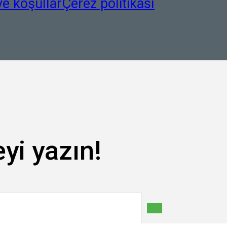
ve koşullar
Çerez politikası
yi yazın!