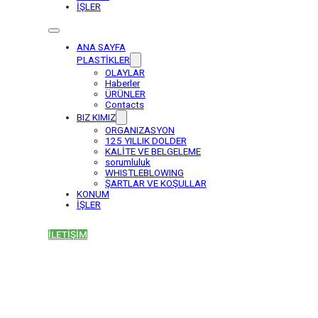
İŞLER
ANA SAYFA
PLASTİKLER
OLAYLAR
Haberler
ÜRÜNLER
Contacts
BIZ KIMIZ
ORGANIZASYON
125 YILLIK DOLDER
KALİTE VE BELGELEME
sorumluluk
WHISTLEBLOWING
ŞARTLAR VE KOŞULLAR
KONUM
İŞLER
İLETİŞİM