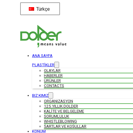
Türkçe
ANA SAYFA
PLASTİKLER
OLAYLAR
HABERLER
ÜRÜNLER
CONTACTS
BIZ KIMIZ
ORGANIZASYON
125 YILLIK DOLDER
KALİTE VE BELGELEME
SORUMLULUK
WHISTLEBLOWING
ŞARTLAR VE KOŞULLAR
KONUM