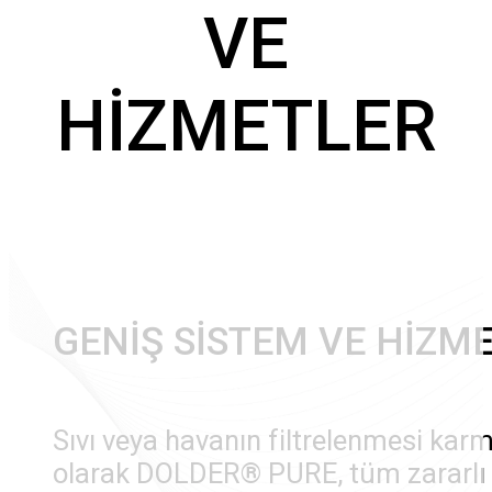
VE
HİZMETLER
GENİŞ SİSTEM VE HİZME
Sıvı veya havanın filtrelenmesi karm
olarak DOLDER® PURE, tüm zararlı mad